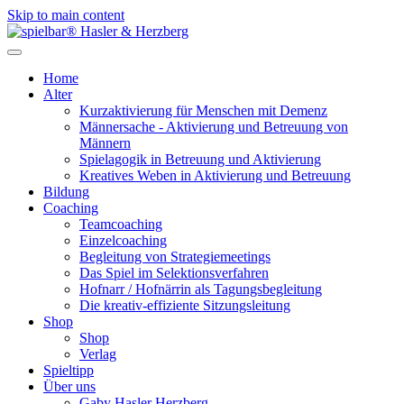
Skip to main content
Home
Alter
Kurzaktivierung für Menschen mit Demenz
Männersache - Aktivierung und Betreuung von
Männern
Spielagogik in Betreuung und Aktivierung
Kreatives Weben in Aktivierung und Betreuung
Bildung
Coaching
Teamcoaching
Einzelcoaching
Begleitung von Strategiemeetings
Das Spiel im Selektionsverfahren
Hofnarr / Hofnärrin als Tagungsbegleitung
Die kreativ-effiziente Sitzungsleitung
Shop
Shop
Verlag
Spieltipp
Über uns
Gaby Hasler Herzberg