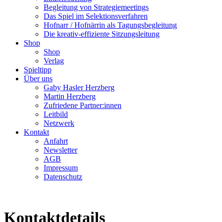
Begleitung von Strategiemeetings
Das Spiel im Selektionsverfahren
Hofnarr / Hofnärrin als Tagungsbegleitung
Die kreativ-effiziente Sitzungsleitung
Shop
Shop
Verlag
Spieltipp
Über uns
Gaby Hasler Herzberg
Martin Herzberg
Zufriedene Partner:innen
Leitbild
Netzwerk
Kontakt
Anfahrt
Newsletter
AGB
Impressum
Datenschutz
Kontaktdetails